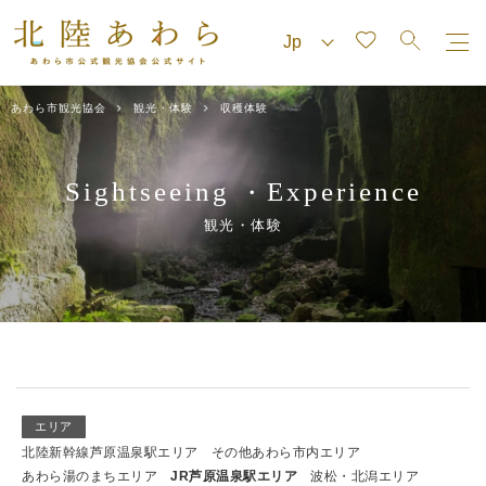
あわら市観光協会
観光・体験
収穫体験
Sightseeing
Experience
・
観光・体験
エリア
北陸新幹線芦原温泉駅エリア
その他あわら市内エリア
あわら湯のまちエリア
JR芦原温泉駅エリア
波松・北潟エリア