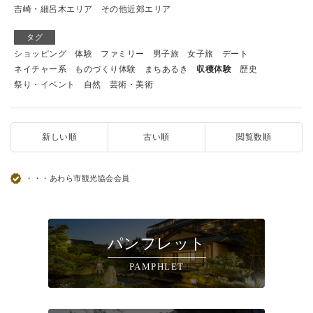
吉崎・細呂木エリア
その他近郊エリア
タグ
ショッピング
体験
ファミリー
男子旅
女子旅
デート
ネイチャー系
ものづくり体験
まちあるき
収穫体験
歴史
祭り・イベント
自然
芸術・美術
新しい順
古い順
閲覧数順
・・・あわら市観光協会会員
パンフレット
PAMPHLET