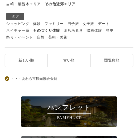
吉崎・細呂木エリア
その他近郊エリア
タグ
ショッピング
体験
ファミリー
男子旅
女子旅
デート
ネイチャー系
ものづくり体験
まちあるき
収穫体験
歴史
祭り・イベント
自然
芸術・美術
新しい順
古い順
閲覧数順
・・・あわら市観光協会会員
パンフレット
PAMPHLET