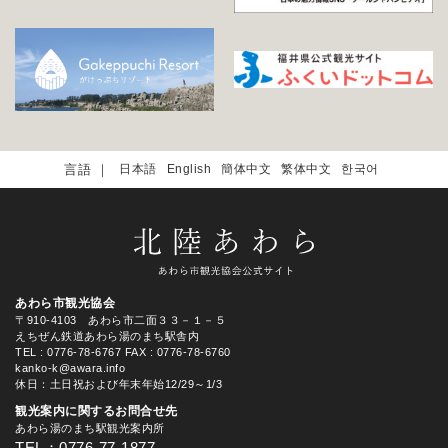
日本語
English
簡体中文
繁体中文
한국어
あわら市観光協会
〒910-4103 あわら市二面３３－１－５
えちぜん鉄道あわら湯のまち駅舎内
TEL
: 0776-78-6767
FAX : 0776-78-6760
kanko-k@awara.info
休日：土日祝および年末年始12/29～1/3
観光案内に関するお問合せ先
あわら湯のまち駅観光案内所
TEL：0776-77-1877