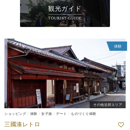
観光ガイド
TOURIST-GUIDE
体験
その他近郊エリア
ショッピング
体験
女子旅
デート
ものづくり体験
三國湊レトロ