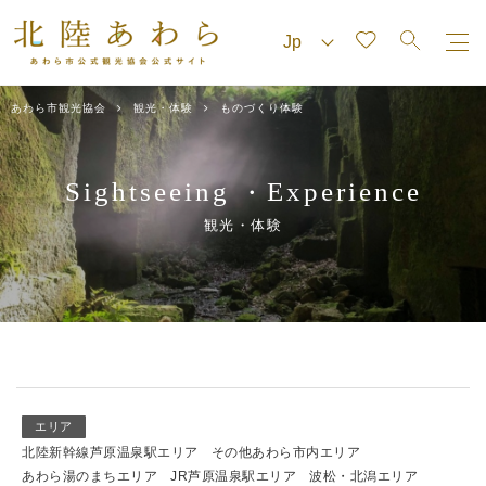
あわら市観光協会
観光・体験
ものづくり体験
Sightseeing
Experience
・
観光・体験
エリア
北陸新幹線芦原温泉駅エリア
その他あわら市内エリア
あわら湯のまちエリア
JR芦原温泉駅エリア
波松・北潟エリア