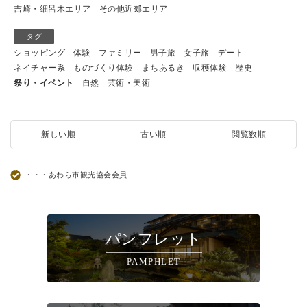
吉崎・細呂木エリア
その他近郊エリア
タグ
ショッピング
体験
ファミリー
男子旅
女子旅
デート
ネイチャー系
ものづくり体験
まちあるき
収穫体験
歴史
祭り・イベント
自然
芸術・美術
新しい順
古い順
閲覧数順
・・・あわら市観光協会会員
パンフレット
PAMPHLET