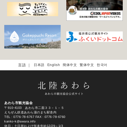
日本語
English
簡体中文
繁体中文
한국어
あわら市観光協会
〒910-4103 あわら市二面３３－１－５
えちぜん鉄道あわら湯のまち駅舎内
TEL
: 0776-78-6767
FAX : 0776-78-6760
kanko-k@awara.info
休日：土日祝および年末年始12/29～1/3