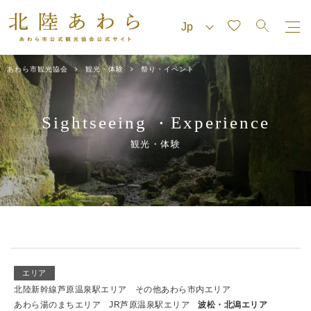
あわら市観光協会
観光・体験
祭り・イベント
Sightseeing
Experience
・
観光・体験
エリア
北陸新幹線芦原温泉駅エリア
その他あわら市内エリア
あわら湯のまちエリア
JR芦原温泉駅エリア
波松・北潟エリア