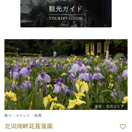
観光ガイド
TOURIST-GUIDE
波松・北潟エリア
祭り・イベント
自然
北潟湖畔花菖蒲園