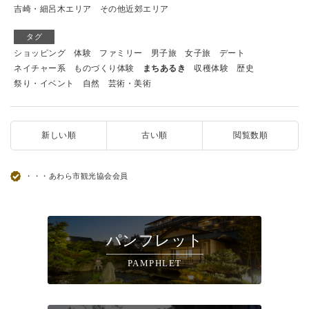
吉崎・細呂木エリア
その他近郊エリア
タグ
ショッピング
体験
ファミリー
男子旅
女子旅
デート
ネイチャー系
ものづくり体験
まちあるき
収穫体験
歴史
祭り・イベント
自然
芸術・美術
新しい順
古い順
閲覧数順
・・・あわら市観光協会会員
パンフレット
PAMPHLET