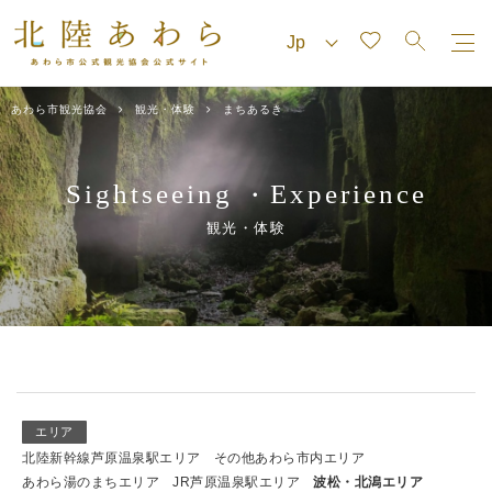
あわら市観光協会
観光・体験
まちあるき
Sightseeing
Experience
・
観光・体験
エリア
北陸新幹線芦原温泉駅エリア
その他あわら市内エリア
あわら湯のまちエリア
JR芦原温泉駅エリア
波松・北潟エリア