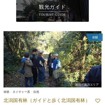
観光ガイド
TOURIST-GUIDE
体験
波松・北潟エリア
体験
ネイチャー系
自然
北潟国有林（ガイドと歩く北潟国有林）