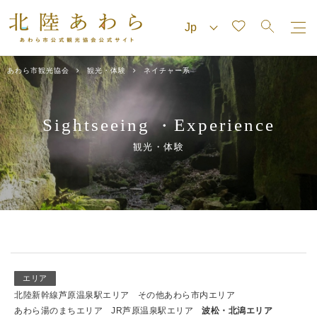
あわら市観光協会
観光・体験
ネイチャー系
Sightseeing
Experience
・
観光・体験
エリア
北陸新幹線芦原温泉駅エリア
その他あわら市内エリア
あわら湯のまちエリア
JR芦原温泉駅エリア
波松・北潟エリア