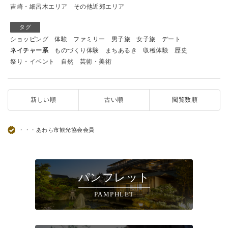
吉崎・細呂木エリア
その他近郊エリア
タグ
ショッピング
体験
ファミリー
男子旅
女子旅
デート
ネイチャー系
ものづくり体験
まちあるき
収穫体験
歴史
祭り・イベント
自然
芸術・美術
新しい順
古い順
閲覧数順
・・・あわら市観光協会会員
パンフレット
PAMPHLET