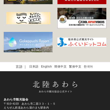
日本語
English
簡体中文
繁体中文
한국어
あわら市観光協会
〒910-4103 あわら市二面３３－１－５
えちぜん鉄道あわら湯のまち駅舎内