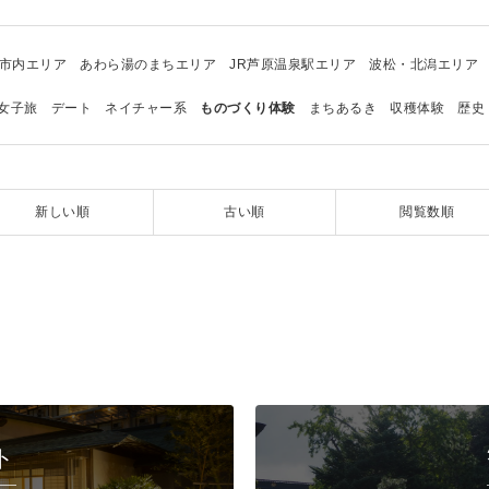
市内エリア
あわら湯のまちエリア
JR芦原温泉駅エリア
波松・北潟エリア
女子旅
デート
ネイチャー系
ものづくり体験
まちあるき
収穫体験
歴史
新しい順
古い順
閲覧数順
ト