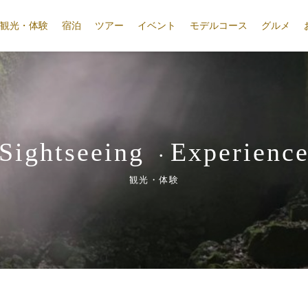
観光・体験
宿泊
ツアー
イベント
モデルコース
グルメ
Sightseeing
Experienc
・
観光・体験