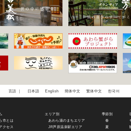
日本語
English
簡体中文
繁体中文
한국어
ム
エリア別
季節別
ら市とは
あわら湯のまちエリア
春
アクセス
JR芦原温泉駅エリア
夏