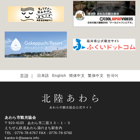
日本語
English
簡体中文
繁体中文
한국어
あわら市観光協会
〒910-4103 あわら市二面３３－１－５
えちぜん鉄道あわら湯のまち駅舎内
TEL
: 0776-78-6767
FAX : 0776-78-6760
kanko-k@awara.info