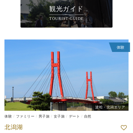
観光ガイド
TOURIST-GUIDE
体験
波松・北潟エリア
体験
ファミリー
男子旅
女子旅
デート
自然
北潟湖