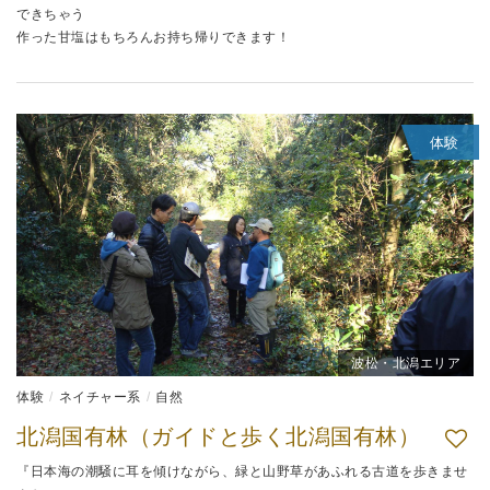
できちゃう
作った甘塩はもちろんお持ち帰りできます！
体験
波松・北潟エリア
体験
ネイチャー系
自然
北潟国有林（ガイドと歩く北潟国有林）
『日本海の潮騒に耳を傾けながら、緑と山野草があふれる古道を歩きませ