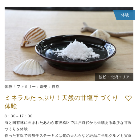
体験
波松・北潟エリア
体験
ファミリー
歴史
自然
ミネラルたっぷり！天然の甘塩手づくり
体験
8：30～17：00
海と国有林に囲まれたあわら市波松区で江戸時代から伝統ある希少な甘塩
づくりを体験
作った甘塩で若狭牛ステーキ又は旬の天ぷらなど絶品ご当地グルメも実食