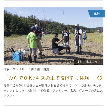
体験
波松・北潟エリア
体験
ファミリー
男子旅
自然
手ぶらでＯＫ♪キスの里で投げ釣り体験
毎日申込みOK！ 全国大会が開催される波松海岸で、キスの投げ釣りにチ
ャレンジしよう！ 投げ釣り初心者、ファミリー、友人、グループの方にお
ススメ♪