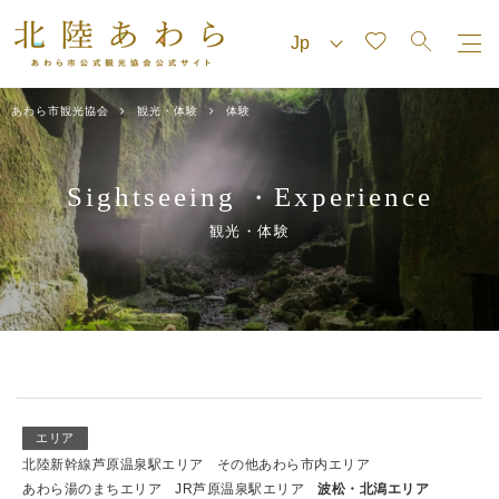
あわら市観光協会
観光・体験
体験
Sightseeing
Experience
・
観光・体験
エリア
北陸新幹線芦原温泉駅エリア
その他あわら市内エリア
あわら湯のまちエリア
JR芦原温泉駅エリア
波松・北潟エリア