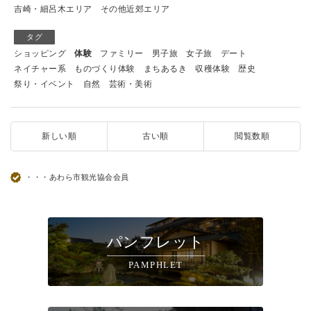
吉崎・細呂木エリア
その他近郊エリア
タグ
ショッピング
体験
ファミリー
男子旅
女子旅
デート
ネイチャー系
ものづくり体験
まちあるき
収穫体験
歴史
祭り・イベント
自然
芸術・美術
新しい順
古い順
閲覧数順
・・・あわら市観光協会会員
パンフレット
PAMPHLET