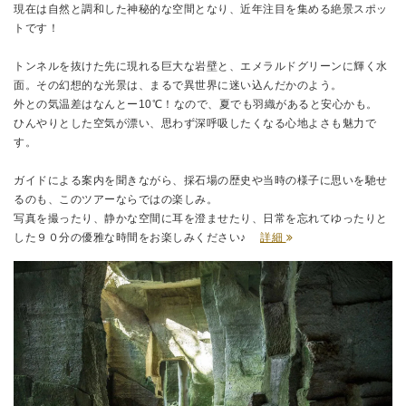
現在は自然と調和した神秘的な空間となり、近年注目を集める絶景スポッ
トです！
トンネルを抜けた先に現れる巨大な岩壁と、エメラルドグリーンに輝く水
面。その幻想的な光景は、まるで異世界に迷い込んだかのよう。
外との気温差はなんとー10℃！なので、夏でも羽織があると安心かも。
ひんやりとした空気が漂い、思わず深呼吸したくなる心地よさも魅力で
す。
ガイドによる案内を聞きながら、採石場の歴史や当時の様子に思いを馳せ
るのも、このツアーならではの楽しみ。
写真を撮ったり、静かな空間に耳を澄ませたり、日常を忘れてゆったりと
した９０分の優雅な時間をお楽しみください♪
詳細