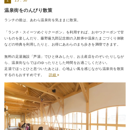
13：30
温泉街をのんびり散策
ランチの後は、あわら温泉街を気ままに散策。
「ランチ・スイーツめぐりクーポン」を利用すれば、おやつクーポンで甘
いものを楽しんだり、藤野厳九郎記念館の入館券や温泉たまごづくり体験
などの特典を利用したりと、お得にあわらのまち歩きを満喫できます。
無料の足湯施設「芦湯」でひと休みしたり、お土産店をのぞいたりしなが
ら、温泉街ならではのゆったりとした時間をお過ごしください。
足湯でほっとひと息ついたあとは、心地よい風を感じながら温泉街を散策
するのもおすすめです。
詳細