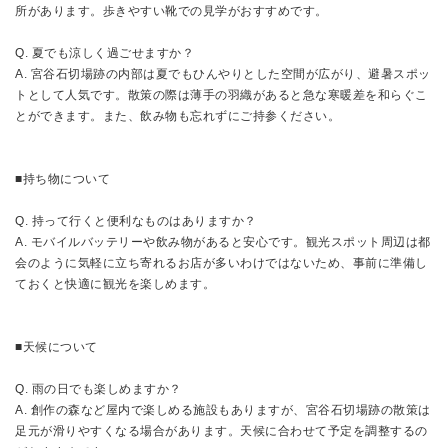
所があります。歩きやすい靴での見学がおすすめです。
Q. 夏でも涼しく過ごせますか？
A. 宮谷石切場跡の内部は夏でもひんやりとした空間が広がり、避暑スポッ
トとして人気です。散策の際は薄手の羽織があると急な寒暖差を和らぐこ
とができます。また、飲み物も忘れずにご持参ください。
■持ち物について
Q. 持って行くと便利なものはありますか？
A. モバイルバッテリーや飲み物があると安心です。観光スポット周辺は都
会のように気軽に立ち寄れるお店が多いわけではないため、事前に準備し
ておくと快適に観光を楽しめます。
■天候について
Q. 雨の日でも楽しめますか？
A. 創作の森など屋内で楽しめる施設もありますが、宮谷石切場跡の散策は
足元が滑りやすくなる場合があります。天候に合わせて予定を調整するの