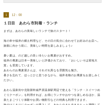
12：00
１日目 あわら市到着・ランチ
まずは、あわらの美味しいランチで旅のスタート！
海の幸や福井の郷土料理など、その日の気分に合わせてお好みのお店へ。
旅館に向かう前に、美味しい時間を楽しみましょう♪
暑い夏は、のど越しの良い冷たいお蕎麦がおすすめ。
福井の蕎麦は日本一美味しいと評価されており、「おいしいそば産地大
賞」も受賞しています。
あわらのお蕎麦屋さんは、それぞれ異なる雰囲気も魅力。
暑さを忘れて、ほっとひと息つきながら、福井名物のお蕎麦をお楽しみく
ださい。
あわら温泉街や北陸新幹線芦原温泉駅周辺で使える「ランチ・スイーツめ
ぐりクーポン」を利用すれば、お得にランチやおやつを楽しめるほか、温
泉たまごづくり体験やお買い物割引などの特典も利用できます。
旅のはじまりにクーポンを購入して、あわらのまち歩きをもっと満喫して