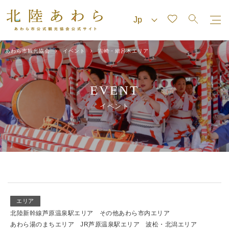
あわら市観光協会
イベント
吉崎・細呂木エリア
EVENT
イベント
エリア
北陸新幹線芦原温泉駅エリア
その他あわら市内エリア
あわら湯のまちエリア
JR芦原温泉駅エリア
波松・北潟エリア