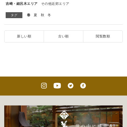
吉崎・細呂木エリア
その他近郊エリア
春
夏
秋
冬
タグ
新しい順
古い順
閲覧数順