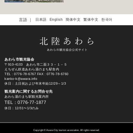
日本語
English
簡体中文
繁体中文
한국어
あわら市観光協会
〒910-4103 あわら市二面３３－１－５
えちぜん鉄道あわら湯のまち駅舎内
TEL
: 0776-78-6767
FAX : 0776-78-6760
kanko-k@awara.info
休日：土日祝および年末年始12/29～1/3
観光案内に関するお問合せ先
あわら湯のまち駅観光案内所
TEL：0776-77-1877
休日：12/31〜1/3のみ
Copyright © Awara City tourism association. All rights reserved.