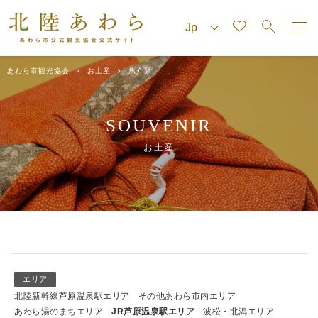
あわら市観光協会
お土産
魚介類
SOUVENIR
お土産
エリア
北陸新幹線芦原温泉駅エリア
その他あわら市内エリア
あわら湯のまちエリア
JR芦原温泉駅エリア
波松・北潟エリア