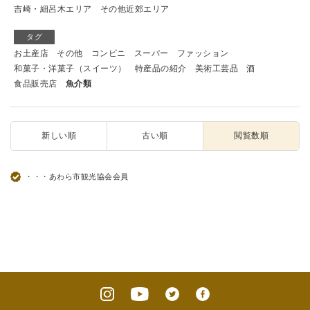
吉崎・細呂木エリア
その他近郊エリア
タグ
お土産店
その他
コンビニ
スーパー
ファッション
和菓子・洋菓子（スイーツ）
特産品の紹介
美術工芸品
酒
食品販売店
魚介類
新しい順
古い順
閲覧数順
・・・あわら市観光協会会員