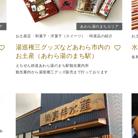
ア
あわら湯のまちエリア
お土産店
和菓子・洋菓子（スイーツ）
特産品の紹介
お
湯巡権三グッズなどあわら市内の
水
お土産（あわら湯のまち駅）
各
えちぜん鉄道あわら湯のまち駅観光案内所
観光案内から湯巡権三グッズ販売まで行っております