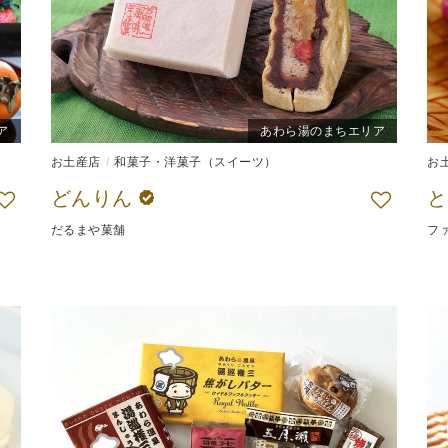
ア
あわら湯のまちエリア
お土産店
和菓子・洋菓子（スイーツ）
お
どんりん
と
だるまや菓舗
フ