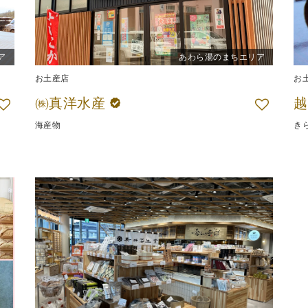
ア
あわら湯のまちエリア
お土産店
お
㈱真洋水産
越
海産物
き