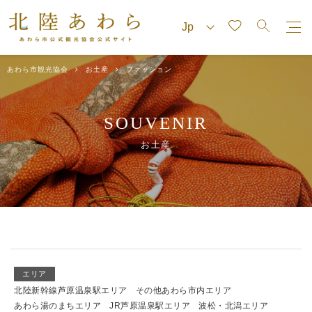
あわら市観光協会
お土産
ファッション
SOUVENIR
お土産
エリア
北陸新幹線芦原温泉駅エリア
その他あわら市内エリア
あわら湯のまちエリア
JR芦原温泉駅エリア
波松・北潟エリア