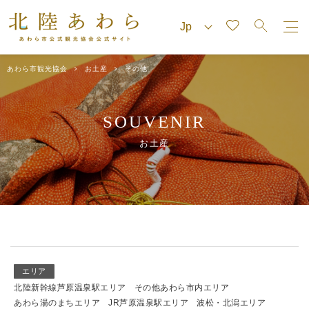
あわら市観光協会
お土産
その他
SOUVENIR
お土産
エリア
北陸新幹線芦原温泉駅エリア
その他あわら市内エリア
あわら湯のまちエリア
JR芦原温泉駅エリア
波松・北潟エリア