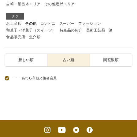
吉崎・細呂木エリア
その他近郊エリア
タグ
お土産店
その他
コンビニ
スーパー
ファッション
和菓子・洋菓子（スイーツ）
特産品の紹介
美術工芸品
酒
食品販売店
魚介類
新しい順
古い順
閲覧数順
・・・あわら市観光協会会員