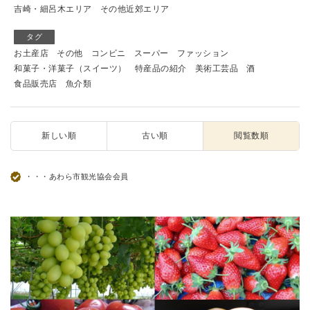
吉崎・細呂木エリア
その他近郊エリア
タグ
お土産店
その他
コンビニ
スーパー
ファッション
和菓子・洋菓子（スイーツ）
特産品の紹介
美術工芸品
酒
食品販売店
魚介類
新しい順
古い順
閲覧数順
・・・あわら市観光協会会員