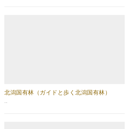
北潟国有林（ガイドと歩く北潟国有林）
...