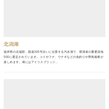
北潟湖
福井県の北端部、国道305号沿いに位置する汽水湖で、環境省の重要湿地
500に選定されています。コイやフナ、ウナギなどの魚釣りや野鳥観察が
楽しめます。湖にはアイリスブリッジ...