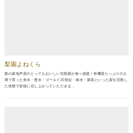
梨園よねくら
梨の産地芦原のとってもおいしい完熟梨が食べ放題！有機質たっぷりの土
壌で育った幸水・豊水・ゴールド20世紀・南水・新高といった梨を完熟し
た状態で皆様に召し上がっていただきま...