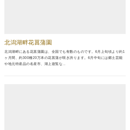
北潟湖畔花菖蒲園
北潟湖畔にある花菖蒲園は、全国でも有数のものです。6月上旬頃より約1
ヶ月間、約300種20万本の花菖蒲が咲き誇ります。6月中旬には郷土芸能
や地元特産品の名産市、湖上遊覧な...