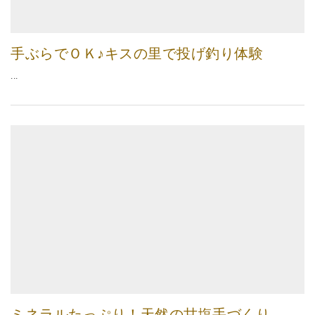
手ぶらでＯＫ♪キスの里で投げ釣り体験
...
ミネラルたっぷり！天然の甘塩手づくり