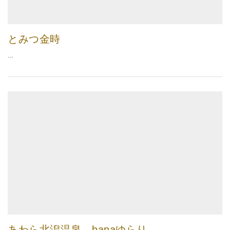
とみつ金時
...
あわら北潟温泉 hanaゆらり