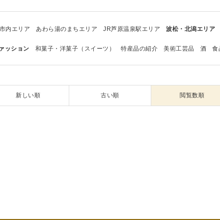
市内エリア
あわら湯のまちエリア
JR芦原温泉駅エリア
波松・北潟エリア
ァッション
和菓子・洋菓子（スイーツ）
特産品の紹介
美術工芸品
酒
食
新しい順
古い順
閲覧数順