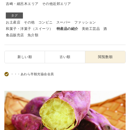
吉崎・細呂木エリア
その他近郊エリア
タグ
お土産店
その他
コンビニ
スーパー
ファッション
和菓子・洋菓子（スイーツ）
特産品の紹介
美術工芸品
酒
食品販売店
魚介類
新しい順
古い順
閲覧数順
・・・あわら市観光協会会員