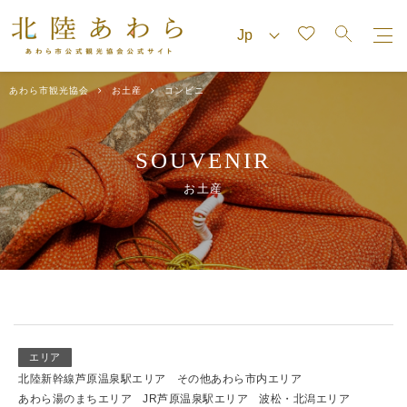
あわら市観光協会
お土産
コンビニ
SOUVENIR
お土産
エリア
北陸新幹線芦原温泉駅エリア
その他あわら市内エリア
あわら湯のまちエリア
JR芦原温泉駅エリア
波松・北潟エリア