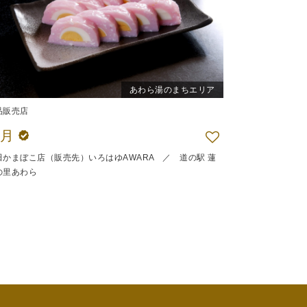
あわら湯のまちエリア
品販売店
半月
田かまぼこ店（販売先）いろはゆAWARA ／ 道の駅 蓮
の里あわら