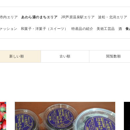
市内エリア
あわら湯のまちエリア
JR芦原温泉駅エリア
波松・北潟エリア
ァッション
和菓子・洋菓子（スイーツ）
特産品の紹介
美術工芸品
酒
食
新しい順
古い順
閲覧数順