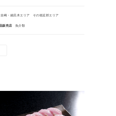
吉崎・細呂木エリア
その他近郊エリア
品販売店
魚介類