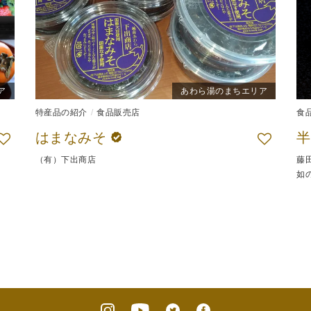
ア
あわら湯のまちエリア
特産品の紹介
食品販売店
食
はまなみそ
（有）下出商店
藤
如