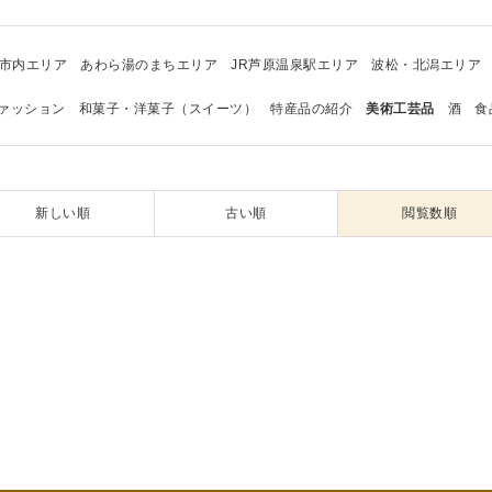
市内エリア
あわら湯のまちエリア
JR芦原温泉駅エリア
波松・北潟エリア
ァッション
和菓子・洋菓子（スイーツ）
特産品の紹介
美術工芸品
酒
食
新しい順
古い順
閲覧数順