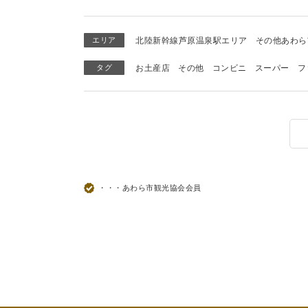
エリア
北陸新幹線芦原温泉駅エリア
その他あわら
タグ
お土産店
その他
コンビニ
スーパー
フ
・・・あわら市観光協会会員