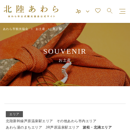
あわら市観光協会
お土産
魚介類
SOUVENIR
お土産
エリア
北陸新幹線芦原温泉駅エリア
その他あわら市内エリア
あわら湯のまちエリア
JR芦原温泉駅エリア
波松・北潟エリア