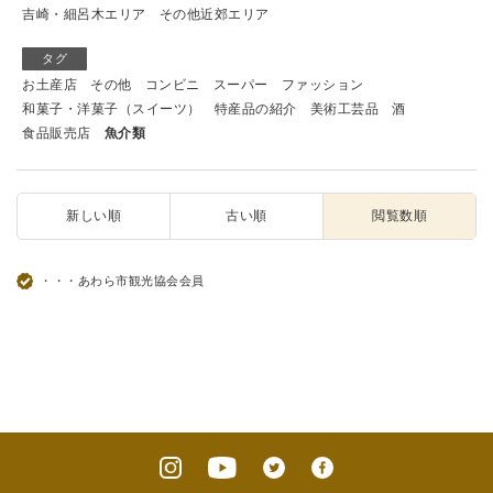
吉崎・細呂木エリア
その他近郊エリア
タグ
お土産店
その他
コンビニ
スーパー
ファッション
和菓子・洋菓子（スイーツ）
特産品の紹介
美術工芸品
酒
食品販売店
魚介類
新しい順
古い順
閲覧数順
・・・あわら市観光協会会員