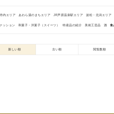
市内エリア
あわら湯のまちエリア
JR芦原温泉駅エリア
波松・北潟エリア
ァッション
和菓子・洋菓子（スイーツ）
特産品の紹介
美術工芸品
酒
食
新しい順
古い順
閲覧数順