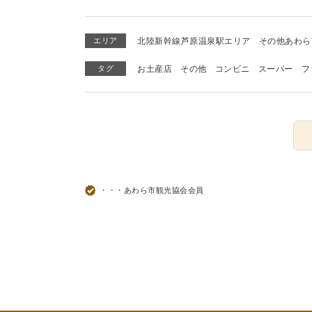
エリア
北陸新幹線芦原温泉駅エリア
その他あわら
タグ
お土産店
その他
コンビニ
スーパー
フ
・・・あわら市観光協会会員