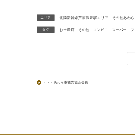
エリア
北陸新幹線芦原温泉駅エリア
その他あわら
タグ
お土産店
その他
コンビニ
スーパー
フ
・・・あわら市観光協会会員