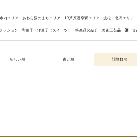
市内エリア
あわら湯のまちエリア
JR芦原温泉駅エリア
波松・北潟エリア
ァッション
和菓子・洋菓子（スイーツ）
特産品の紹介
美術工芸品
酒
食
新しい順
古い順
閲覧数順