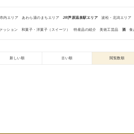
市内エリア
あわら湯のまちエリア
JR芦原温泉駅エリア
波松・北潟エリア
ァッション
和菓子・洋菓子（スイーツ）
特産品の紹介
美術工芸品
酒
食
新しい順
古い順
閲覧数順