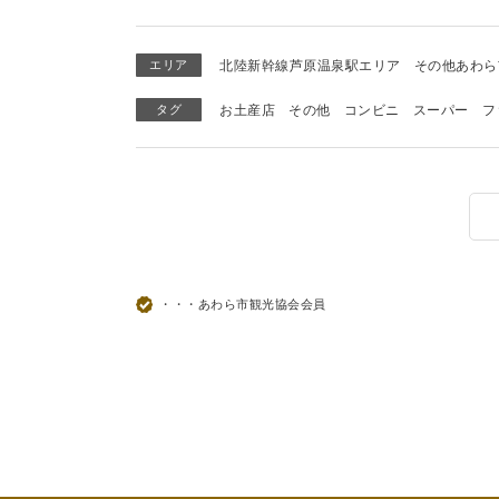
エリア
北陸新幹線芦原温泉駅エリア
その他あわら
タグ
お土産店
その他
コンビニ
スーパー
フ
・・・あわら市観光協会会員