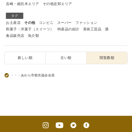
吉崎・細呂木エリア
その他近郊エリア
タグ
お土産店
その他
コンビニ
スーパー
ファッション
和菓子・洋菓子（スイーツ）
特産品の紹介
美術工芸品
酒
食品販売店
魚介類
新しい順
古い順
閲覧数順
・・・あわら市観光協会会員