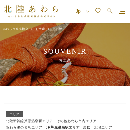
あわら市観光協会
お土産
その他
SOUVENIR
お土産
エリア
北陸新幹線芦原温泉駅エリア
その他あわら市内エリア
あわら湯のまちエリア
JR芦原温泉駅エリア
波松・北潟エリア