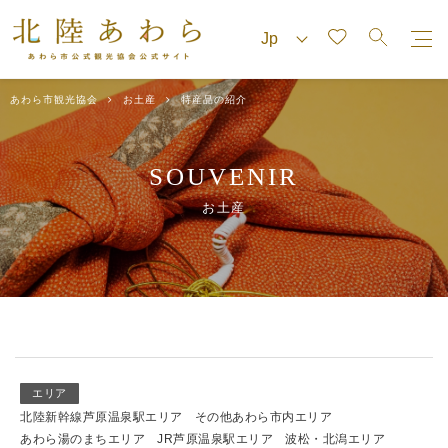
あわら市観光協会
お土産
特産品の紹介
SOUVENIR
お土産
エリア
北陸新幹線芦原温泉駅エリア
その他あわら市内エリア
あわら湯のまちエリア
JR芦原温泉駅エリア
波松・北潟エリア