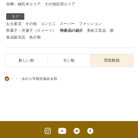
吉崎・細呂木エリア
その他近郊エリア
タグ
お土産店
その他
コンビニ
スーパー
ファッション
和菓子・洋菓子（スイーツ）
特産品の紹介
美術工芸品
酒
食品販売店
魚介類
新しい順
古い順
閲覧数順
・・・あわら市観光協会会員