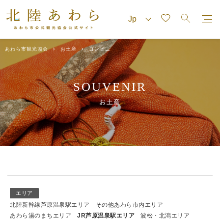
あわら市観光協会
お土産
コンビニ
SOUVENIR
お土産
エリア
北陸新幹線芦原温泉駅エリア
その他あわら市内エリア
あわら湯のまちエリア
JR芦原温泉駅エリア
波松・北潟エリア