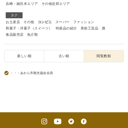
吉崎・細呂木エリア
その他近郊エリア
タグ
お土産店
その他
コンビニ
スーパー
ファッション
和菓子・洋菓子（スイーツ）
特産品の紹介
美術工芸品
酒
食品販売店
魚介類
新しい順
古い順
閲覧数順
・・・あわら市観光協会会員