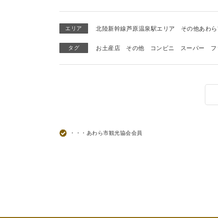
エリア
北陸新幹線芦原温泉駅エリア
その他あわら
タグ
お土産店
その他
コンビニ
スーパー
フ
・・・あわら市観光協会会員