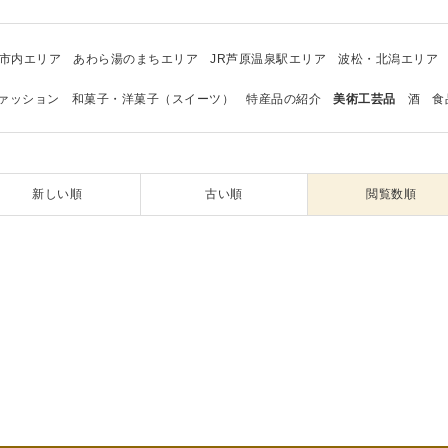
市内エリア
あわら湯のまちエリア
JR芦原温泉駅エリア
波松・北潟エリア
ァッション
和菓子・洋菓子（スイーツ）
特産品の紹介
美術工芸品
酒
食
新しい順
古い順
閲覧数順