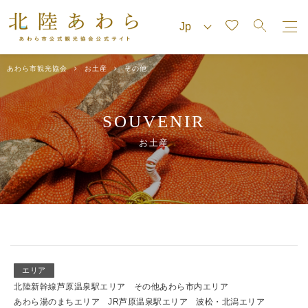
あわら市観光協会
お土産
その他
SOUVENIR
お土産
エリア
北陸新幹線芦原温泉駅エリア
その他あわら市内エリア
あわら湯のまちエリア
JR芦原温泉駅エリア
波松・北潟エリア