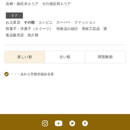
吉崎・細呂木エリア
その他近郊エリア
タグ
お土産店
その他
コンビニ
スーパー
ファッション
和菓子・洋菓子（スイーツ）
特産品の紹介
美術工芸品
酒
食品販売店
魚介類
新しい順
古い順
閲覧数順
・・・あわら市観光協会会員