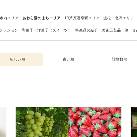
市内エリア
あわら湯のまちエリア
JR芦原温泉駅エリア
波松・北潟エリア
ァッション
和菓子・洋菓子（スイーツ）
特産品の紹介
美術工芸品
酒
食
新しい順
古い順
閲覧数順