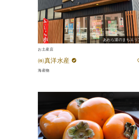
あわら湯のまちエリ
お土産店
㈱真洋水産
海産物