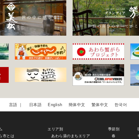
日本語
English
簡体中文
繁体中文
한국어
ム
エリア別
季節別
ら市とは
あわら湯のまちエリア
春