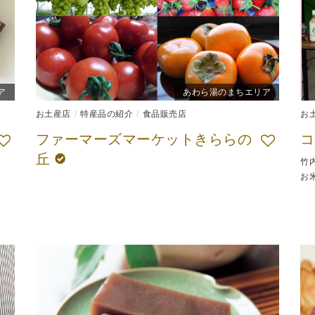
ア
あわら湯のまちエリア
お土産店
特産品の紹介
食品販売店
お
ファーマーズマーケットきららの
丘
竹
お