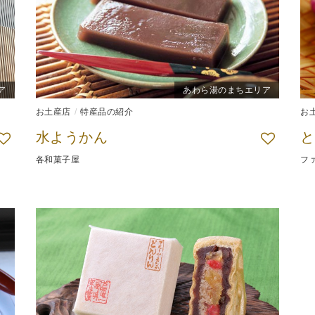
ア
あわら湯のまちエリア
お土産店
特産品の紹介
お
水ようかん
と
各和菓子屋
フ