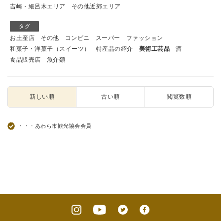
吉崎・細呂木エリア
その他近郊エリア
タグ
お土産店
その他
コンビニ
スーパー
ファッション
和菓子・洋菓子（スイーツ）
特産品の紹介
美術工芸品
酒
食品販売店
魚介類
新しい順
古い順
閲覧数順
・・・あわら市観光協会会員