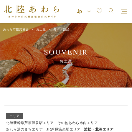
あわら市観光協会
お土産
美術工芸品
SOUVENIR
お土産
エリア
北陸新幹線芦原温泉駅エリア
その他あわら市内エリア
あわら湯のまちエリア
JR芦原温泉駅エリア
波松・北潟エリア