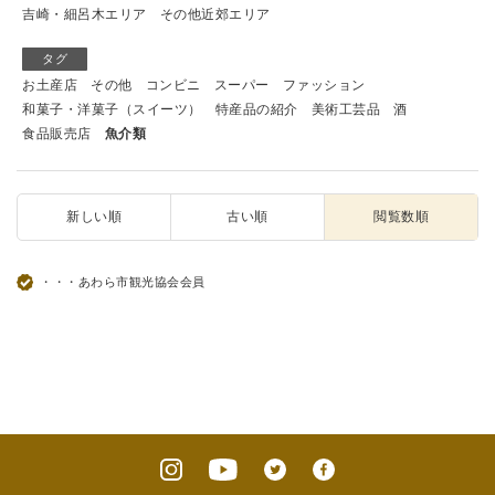
吉崎・細呂木エリア
その他近郊エリア
タグ
お土産店
その他
コンビニ
スーパー
ファッション
和菓子・洋菓子（スイーツ）
特産品の紹介
美術工芸品
酒
食品販売店
魚介類
新しい順
古い順
閲覧数順
・・・あわら市観光協会会員