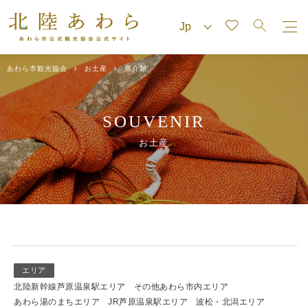
あわら市観光協会
お土産
魚介類
SOUVENIR
お土産
エリア
北陸新幹線芦原温泉駅エリア
その他あわら市内エリア
あわら湯のまちエリア
JR芦原温泉駅エリア
波松・北潟エリア