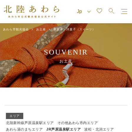
あわら市観光協会
お土産
和菓子・洋菓子（スイーツ）
SOUVENIR
お土産
エリア
北陸新幹線芦原温泉駅エリア
その他あわら市内エリア
あわら湯のまちエリア
JR芦原温泉駅エリア
波松・北潟エリア