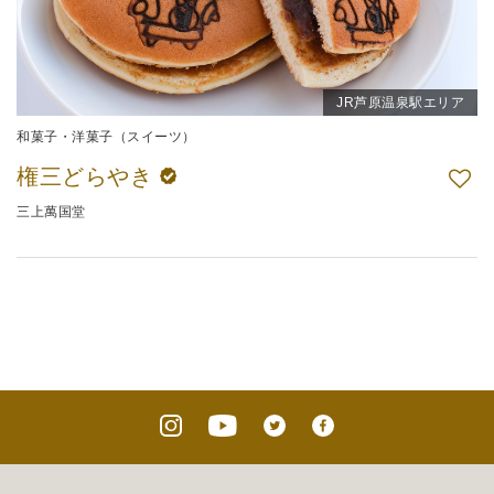
JR芦原温泉駅エリア
和菓子・洋菓子（スイーツ）
権三どらやき
三上萬国堂