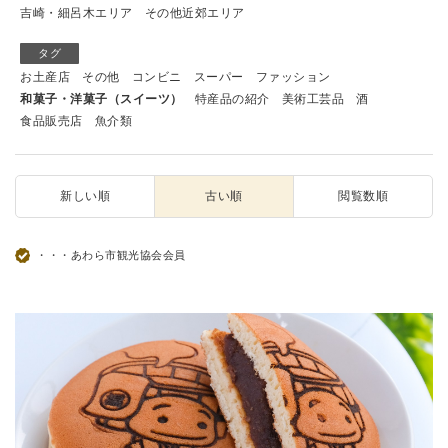
吉崎・細呂木エリア
その他近郊エリア
タグ
お土産店
その他
コンビニ
スーパー
ファッション
和菓子・洋菓子（スイーツ）
特産品の紹介
美術工芸品
酒
食品販売店
魚介類
新しい順
古い順
閲覧数順
・・・あわら市観光協会会員