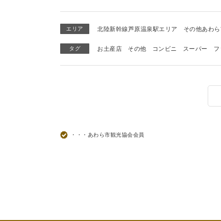
エリア
北陸新幹線芦原温泉駅エリア
その他あわら
タグ
お土産店
その他
コンビニ
スーパー
フ
・・・あわら市観光協会会員