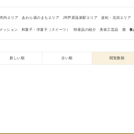
市内エリア
あわら湯のまちエリア
JR芦原温泉駅エリア
波松・北潟エリア
ァッション
和菓子・洋菓子（スイーツ）
特産品の紹介
美術工芸品
酒
食
新しい順
古い順
閲覧数順