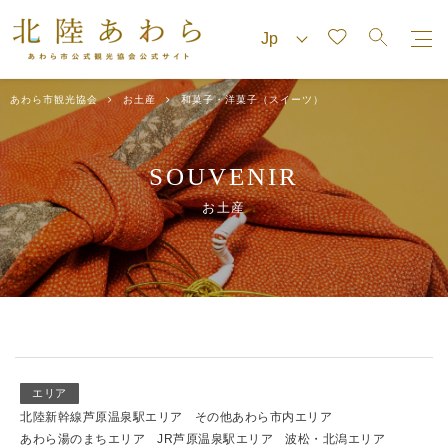
あわら市観光協会
お土産
和菓子・洋菓子（スイーツ）
SOUVENIR
お土産
エリア
北陸新幹線芦原温泉駅エリア
その他あわら市内エリア
あわら湯のまちエリア
JR芦原温泉駅エリア
波松・北潟エリア