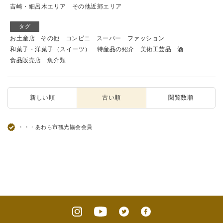
吉崎・細呂木エリア
その他近郊エリア
タグ
お土産店
その他
コンビニ
スーパー
ファッション
和菓子・洋菓子（スイーツ）
特産品の紹介
美術工芸品
酒
食品販売店
魚介類
新しい順
古い順
閲覧数順
・・・あわら市観光協会会員