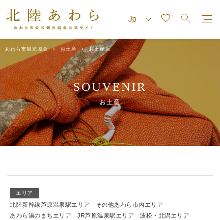
あわら市観光協会
お土産
お土産店
SOUVENIR
お土産
エリア
北陸新幹線芦原温泉駅エリア
その他あわら市内エリア
あわら湯のまちエリア
JR芦原温泉駅エリア
波松・北潟エリア