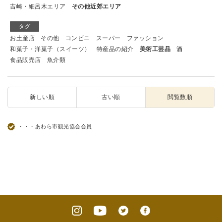
吉崎・細呂木エリア
その他近郊エリア
タグ
お土産店
その他
コンビニ
スーパー
ファッション
和菓子・洋菓子（スイーツ）
特産品の紹介
美術工芸品
酒
食品販売店
魚介類
新しい順
古い順
閲覧数順
・・・あわら市観光協会会員