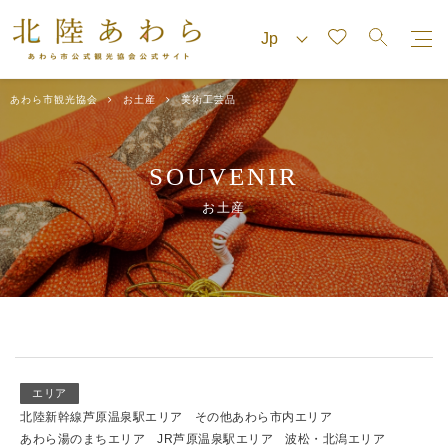
あわら市観光協会
お土産
美術工芸品
SOUVENIR
お土産
エリア
北陸新幹線芦原温泉駅エリア
その他あわら市内エリア
あわら湯のまちエリア
JR芦原温泉駅エリア
波松・北潟エリア