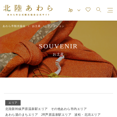
あわら市観光協会
お土産
ファッション
SOUVENIR
お土産
エリア
北陸新幹線芦原温泉駅エリア
その他あわら市内エリア
あわら湯のまちエリア
JR芦原温泉駅エリア
波松・北潟エリア