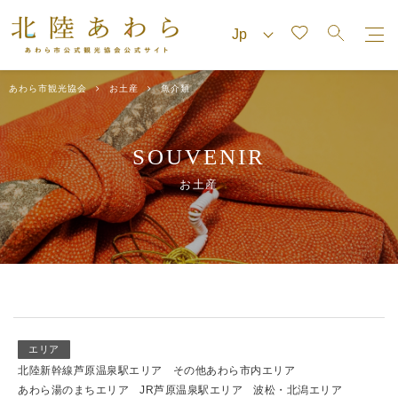
あわら市観光協会
お土産
魚介類
SOUVENIR
お土産
エリア
北陸新幹線芦原温泉駅エリア
その他あわら市内エリア
あわら湯のまちエリア
JR芦原温泉駅エリア
波松・北潟エリア