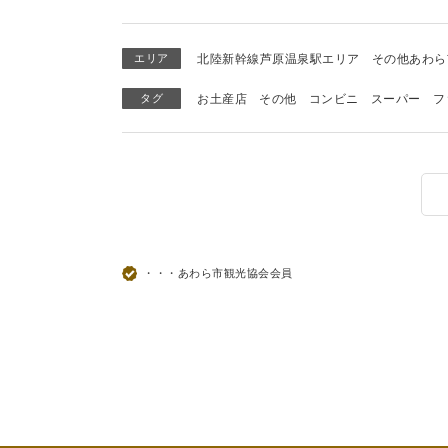
エリア
北陸新幹線芦原温泉駅エリア
その他あわら
タグ
お土産店
その他
コンビニ
スーパー
フ
・・・あわら市観光協会会員