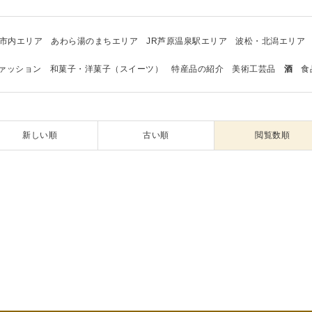
市内エリア
あわら湯のまちエリア
JR芦原温泉駅エリア
波松・北潟エリア
ァッション
和菓子・洋菓子（スイーツ）
特産品の紹介
美術工芸品
酒
食
新しい順
古い順
閲覧数順