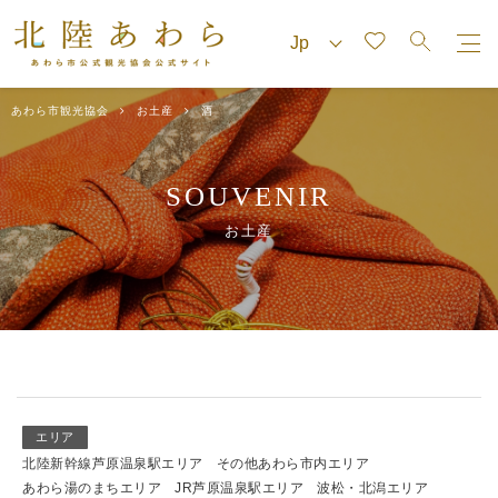
あわら市観光協会
お土産
酒
SOUVENIR
お土産
エリア
北陸新幹線芦原温泉駅エリア
その他あわら市内エリア
あわら湯のまちエリア
JR芦原温泉駅エリア
波松・北潟エリア