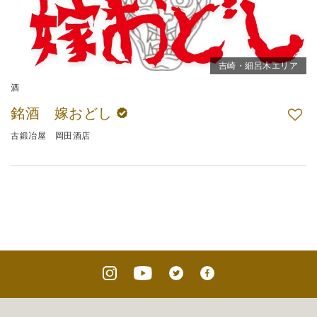
吉崎・細呂木エリア
酒
銘酒 嫁おどし
古鍛冶屋 岡田酒店