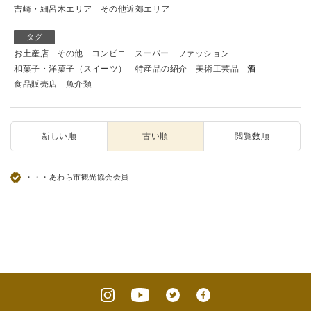
吉崎・細呂木エリア
その他近郊エリア
タグ
お土産店
その他
コンビニ
スーパー
ファッション
和菓子・洋菓子（スイーツ）
特産品の紹介
美術工芸品
酒
食品販売店
魚介類
新しい順
古い順
閲覧数順
・・・あわら市観光協会会員