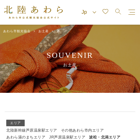
あわら市観光協会
お土産
酒
SOUVENIR
お土産
エリア
北陸新幹線芦原温泉駅エリア
その他あわら市内エリア
あわら湯のまちエリア
JR芦原温泉駅エリア
波松・北潟エリア