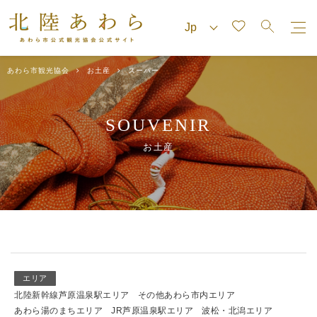
あわら市観光協会
お土産
スーパー
SOUVENIR
お土産
エリア
北陸新幹線芦原温泉駅エリア
その他あわら市内エリア
あわら湯のまちエリア
JR芦原温泉駅エリア
波松・北潟エリア