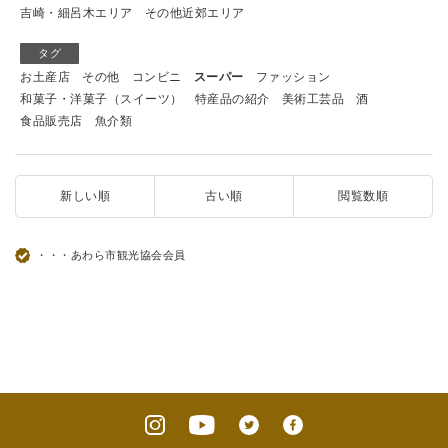
吉崎・細呂木エリア
その他近郊エリア
タグ
お土産店
その他
コンビニ
スーパー
ファッション
和菓子・洋菓子（スイーツ）
特産品の紹介
美術工芸品
酒
食品販売店
魚介類
新しい順
古い順
閲覧数順
・・・あわら市観光協会会員