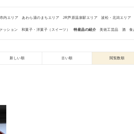
市内エリア
あわら湯のまちエリア
JR芦原温泉駅エリア
波松・北潟エリア
ァッション
和菓子・洋菓子（スイーツ）
特産品の紹介
美術工芸品
酒
食
新しい順
古い順
閲覧数順