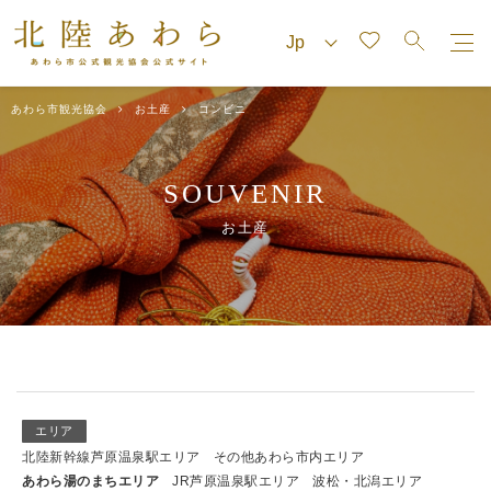
あわら市観光協会
お土産
コンビニ
SOUVENIR
お土産
エリア
北陸新幹線芦原温泉駅エリア
その他あわら市内エリア
あわら湯のまちエリア
JR芦原温泉駅エリア
波松・北潟エリア