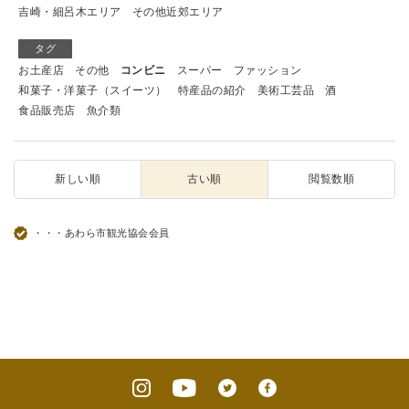
吉崎・細呂木エリア
その他近郊エリア
タグ
お土産店
その他
コンビニ
スーパー
ファッション
和菓子・洋菓子（スイーツ）
特産品の紹介
美術工芸品
酒
食品販売店
魚介類
新しい順
古い順
閲覧数順
・・・あわら市観光協会会員