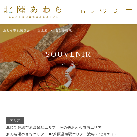
あわら市観光協会
お土産
食品販売店
SOUVENIR
お土産
エリア
北陸新幹線芦原温泉駅エリア
その他あわら市内エリア
あわら湯のまちエリア
JR芦原温泉駅エリア
波松・北潟エリア