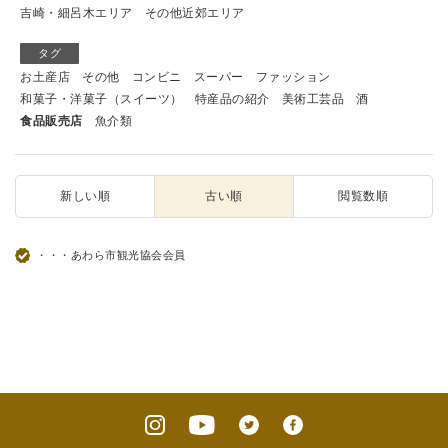
吉崎・細呂木エリア
その他近郊エリア
タグ
お土産店
その他
コンビニ
スーパー
ファッション
和菓子・洋菓子（スイーツ）
特産品の紹介
美術工芸品
酒
食品販売店
魚介類
新しい順
古い順
閲覧数順
・・・あわら市観光協会会員