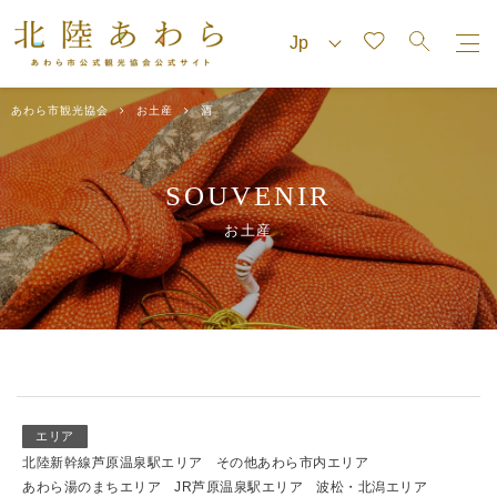
あわら市観光協会
お土産
酒
SOUVENIR
お土産
エリア
北陸新幹線芦原温泉駅エリア
その他あわら市内エリア
あわら湯のまちエリア
JR芦原温泉駅エリア
波松・北潟エリア