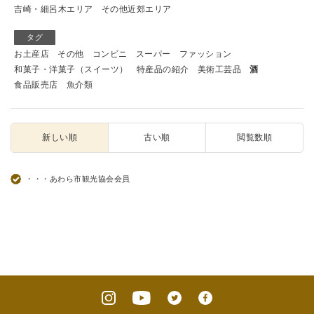
吉崎・細呂木エリア
その他近郊エリア
タグ
お土産店
その他
コンビニ
スーパー
ファッション
和菓子・洋菓子（スイーツ）
特産品の紹介
美術工芸品
酒
食品販売店
魚介類
新しい順
古い順
閲覧数順
・・・あわら市観光協会会員