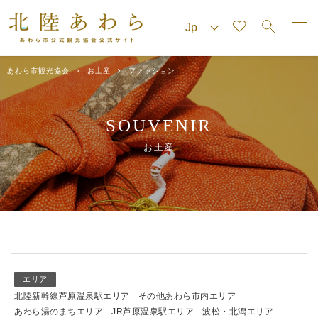
あわら市観光協会
お土産
ファッション
SOUVENIR
お土産
エリア
北陸新幹線芦原温泉駅エリア
その他あわら市内エリア
あわら湯のまちエリア
JR芦原温泉駅エリア
波松・北潟エリア