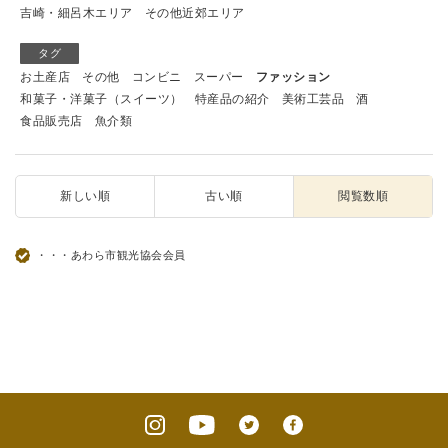
吉崎・細呂木エリア
その他近郊エリア
タグ
お土産店
その他
コンビニ
スーパー
ファッション
和菓子・洋菓子（スイーツ）
特産品の紹介
美術工芸品
酒
食品販売店
魚介類
新しい順
古い順
閲覧数順
・・・あわら市観光協会会員