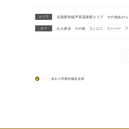
エリア
北陸新幹線芦原温泉駅エリア
その他あわら
タグ
お土産店
その他
コンビニ
スーパー
フ
・・・あわら市観光協会会員