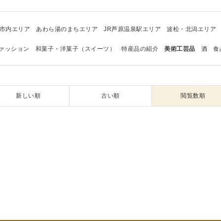
市内エリア
あわら湯のまちエリア
JR芦原温泉駅エリア
波松・北潟エリア
ァッション
和菓子・洋菓子（スイーツ）
特産品の紹介
美術工芸品
酒
食
新しい順
古い順
閲覧数順